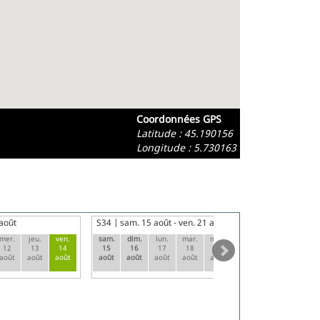
Coordonnées GPS
Latitude : 45.190156
Longitude : 5.730163
 août
S34
sam. 15 août - ven. 21 août
S3
mer.
jeu.
ven.
sam.
dim.
lun.
mar.
mer.
jeu.
ven.
sa
12
13
14
15
16
17
18
19
20
21
2
août
août
août
août
août
août
août
août
août
août
ao