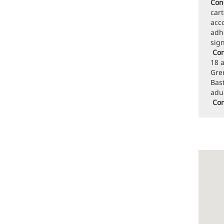
Cond
cart
acc
adh
sig
Con
18 a
Gren
Bast
adu
Con