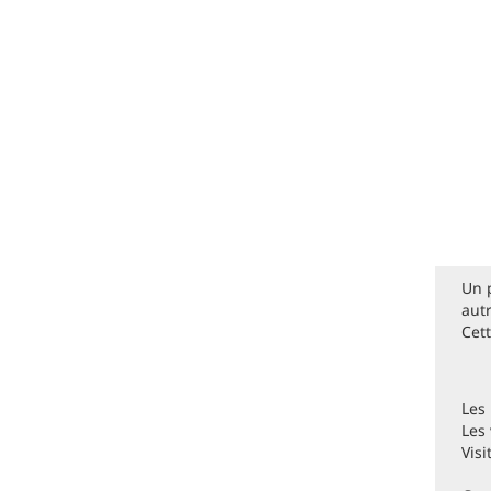
Un p
autr
Cett
Les
Les
Visi