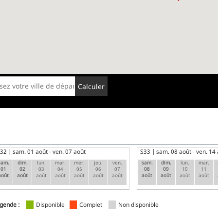
Calculer
32
sam. 01 août - ven. 07 août
S33
sam. 08 août - ven. 14
sam.
dim.
lun.
mar.
mer.
jeu.
ven.
sam.
dim.
lun.
mar.
01
02
03
04
05
06
07
08
09
10
11
août
août
août
août
août
août
août
août
août
août
août
gende :
Disponible
Complet
Non disponible